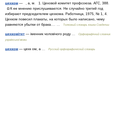
цехком
— , а, м. 1. Цеховой комитет профсоюза. АГС, 388.
◘ К ее мнению прислушиваются. Не случайно третий год
избирают председателем цехкома. Работница, 1975, № 1, 4.
Цехком повесил плакаты, на которых было написано, чему
равняются убытки от брака.… …
Толковый словарь языка Совдепии
цехкомітет
— іменник чоловічого роду …
Орфографічний словник
української мови
цехком
— цехк ом, а …
Русский орфографический словарь