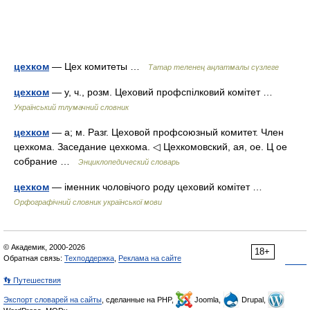
цехком
— Цех комитеты …
Татар теленең аңлатмалы сүзлеге
цехком
— у, ч., розм. Цеховий профспілковий комітет …
Український тлумачний словник
цехком
— а; м. Разг. Цеховой профсоюзный комитет. Член
цехкома. Заседание цехкома. ◁ Цехкомовский, ая, ое. Ц ое
собрание …
Энциклопедический словарь
цехком
— іменник чоловічого роду цеховий комітет …
Орфографічний словник української мови
© Академик, 2000-2026
18+
Обратная связь:
Техподдержка
,
Реклама на сайте
👣 Путешествия
Экспорт словарей на сайты
, сделанные на PHP,
Joomla,
Drupal,