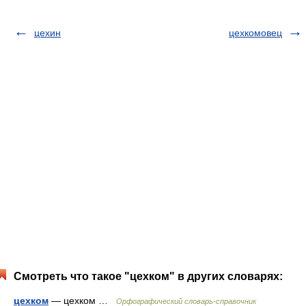
цехин
цехкомовец
Смотреть что такое "цехком" в других словарях:
цехком
— цехком …
Орфографический словарь-справочник